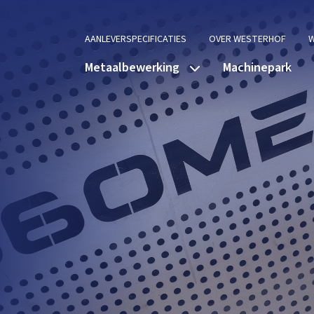
AANLEVERSPECIFICATIES
OVER WESTERHOF
W
Metaalbewerking
Machinepark